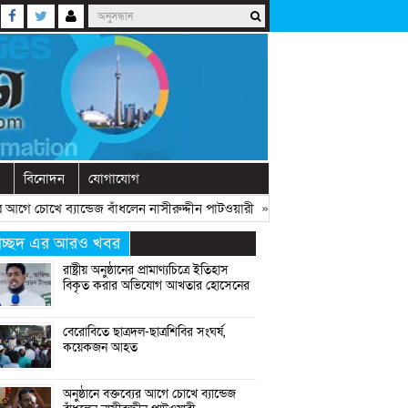
বিনোদন
যোগাযোগ
গে চোখে ব্যান্ডেজ বাঁধলেন নাসীরুদ্দীন পাটওয়ারী
» «
দেশে নতুন দলের আত্মপ্রকাশ, ন
্রচ্ছদ এর আরও খবর
রাষ্ট্রীয় অনুষ্ঠানের প্রামাণ্যচিত্রে ইতিহাস
বিকৃত করার অভিযোগ আখতার হোসেনের
বেরোবিতে ছাত্রদল-ছাত্রশিবির সংঘর্ষ,
কয়েকজন আহত
অনুষ্ঠানে বক্তব্যের আগে চোখে ব্যান্ডেজ