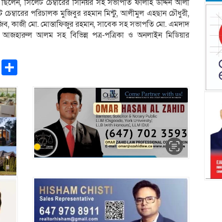
িত ছিলেন, সিলেট চেম্বারের সিনিয়র সহ সভাপতি ফালাহ উদ্দিন আলী
্বারের পরিচালক মুজিবুর রহমান মিন্টু, আলীমুল এহছান চৌধুরী,
াজিব, কাজী মো. মোস্তাফিজুর রহমান, সাবেক সহ সভাপতি মো. এমদাদ
 আজহারুল আলম সহ বিভিন্ন পত্র-পত্রিকা ও অনলাইন মিডিয়ার
pp
ntFriendly
Copy
Share
Link