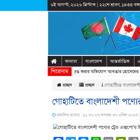
৬ই আগস্ট, ২০২৬ খ্রিস্টাব্দ
|
২২শে শ্রাবণ, ১৪৩৩ বঙ্গা
কানাডা
বাংলাদেশ
আন্তর্জাতিক
এ
শিরোনাম
াষ্ট্রীয় অনুষ্ঠানের প্রামাণ্যচিত্রে ইতিহাস বিকৃত করার অভিযোগ আখতার হোসেনের
» 
প্রচ্ছদ
প্রচ্ছদ
গোহাটিতে বাংলাদেশী প
গোহাটিতে বাংলাদেশী পণ্যের
প্রকাশিত হয়েছে : ১১:৩৬:০৩,অপরাহ্ন ৩০ এপ্রিল ২০২৩ |