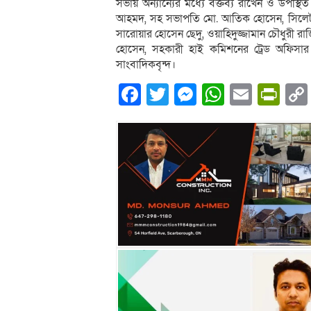
সভায় অন্যান্যের মধ্যে বক্তব্য রাখেন ও উপস্থ
আহমদ, সহ সভাপতি মো. আতিক হোসেন, সিলেট চেম
সারোয়ার হোসেন ছেদু, ওয়াহিদুজ্জামান চৌধুরী র
হোসেন, সহকারী হাই কমিশনের ট্রেড অফিসার
সাংবাদিকবৃন্দ।
Facebook
Twitter
Messenger
WhatsA
Email
Pri