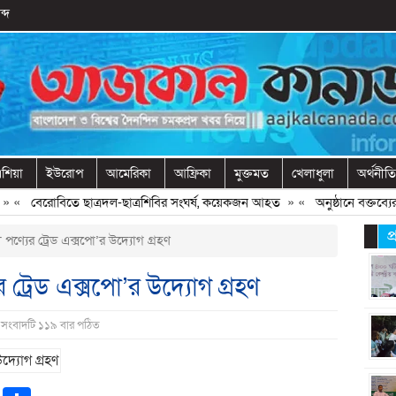
ব্দ
শিয়া
ইউরোপ
আমেরিকা
আফ্রিকা
মুক্তমত
খেলাধুলা
অর্থনীতি
«
বেরোবিতে ছাত্রদল-ছাত্রশিবির সংঘর্ষ, কয়েকজন আহত
» «
অনুষ্ঠানে বক্তব্যের আ
প
ণ্যের ট্রেড এক্সপো’র উদ্যোগ গ্রহণ
 ট্রেড এক্সপো’র উদ্যোগ গ্রহণ
 সংবাদটি ১১৯ বার পঠিত