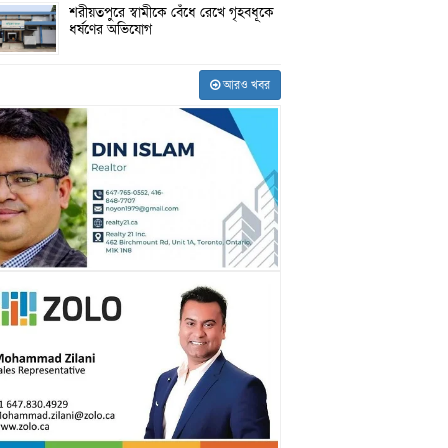
শরীয়তপুরে স্বামীকে বেঁধে রেখে গৃহবধূকে
ধর্ষণের অভিযোগ
আরও খবর