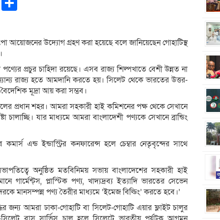
pp
ntFriendly
Copy
Share
Link
সপো আয়োজনের উদ্যোগ গ্রহণ করা হয়েছে বলে জানিয়েছেন গোহাটিস্থ
।
ণ্যের প্রচুর চাহিদা রয়েছে। এসব রাজ্য শিল্পখাতে বেশী উন্নত না
ন্যান্য রাজ্য হতে আমদানি করতে হয়। সিলেট থেকে ভারতের উত্তর-
চুর বৈদেশিক মূদ্রা আয় করা সম্ভব।
ঞ্চলের প্রধান শহর। আমরা সহকারী হাই কমিশনের পক্ষ থেকে সেখানে
টা চালাচ্ছি। যার মাধ্যমে আমরা বাংলাদেশী পণ্যকে সেখানে ব্রান্ডিং
কমার্স এন্ড ইন্ডাস্ট্রির কনফারেন্স হলে চেম্বার নেতৃবৃন্দের সাথে
ভাপতিত্বে অনুষ্ঠিত মতবিনিময় সভায় বাংলাদেশের সহকারী হাই
ার্মেন্ট্স, প্লাস্টিক পণ্য, খাদ্যদ্রব্য ইত্যাদি ভারতের সেভেন
মাদেরকে মানসম্পন্ন পণ্য তৈরীর মাধ্যমে ‘ইমেজ বিল্ডিং’ করতে হবে।’
ৃদ্ধির জন্য আমরা ঢাকা-গোহাটি বা সিলেট-গোহাটি এয়ার ফ্লাইট চালুর
-শিলং-সিলেট বাস সার্ভিস চালু হলে সিলেটে ভারতীয় পর্যটক আগমন