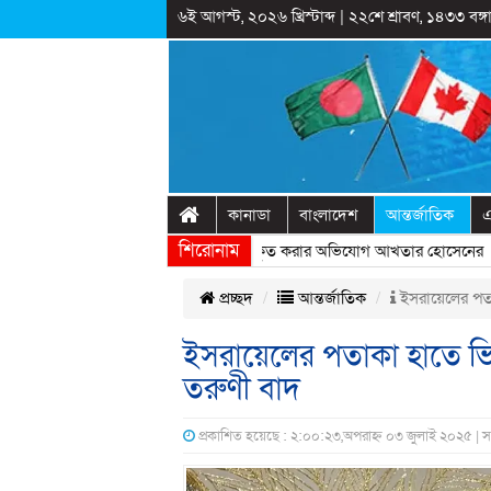
৬ই আগস্ট, ২০২৬ খ্রিস্টাব্দ
|
২২শে শ্রাবণ, ১৪৩৩ বঙ্গা
কানাডা
বাংলাদেশ
আন্তর্জাতিক
এ
শিরোনাম
্ট্রীয় অনুষ্ঠানের প্রামাণ্যচিত্রে ইতিহাস বিকৃত করার অভিযোগ আখতার হোসেনের
» «
প্রচ্ছদ
আন্তর্জাতিক
ইসরায়েলের পতা
ইসরায়েলের পতাকা হাতে ভি
তরুণী বাদ
প্রকাশিত হয়েছে : ২:০০:২৩,অপরাহ্ন ০৩ জুলাই ২০২৫ | স