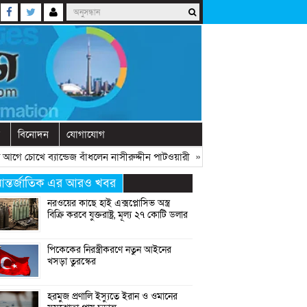
বিনোদন
যোগাযোগ
 চোখে ব্যান্ডেজ বাঁধলেন নাসীরুদ্দীন পাটওয়ারী
» «
দেশে নতুন দলের আত্মপ্রকাশ, নে
ন্তর্জাতিক এর আরও খবর
নরওয়ের কাছে হাই এক্সপ্লোসিভ অস্ত্র
বিক্রি করবে যুক্তরাষ্ট্র, মূল্য ২৭ কোটি ডলার
পিকেকের নিরস্ত্রীকরণে নতুন আইনের
খসড়া তুরস্কের
হরমুজ প্রণালি ইস্যুতে ইরান ও ওমানের