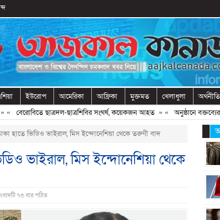
ব্দ
শিয়া
ইউরোপ
আমেরিকা
আফ্রিকা
মুক্তমত
খেলাধুলা
অর্থনীতি
বেরোবিতে ছাত্রদল-ছাত্রশিবির সংঘর্ষ, কয়েকজন আহত
» «
অনুষ্ঠানে বক্তব্যের আগে
আ
কা হাতে ভিডিও ভাইরাল, মিস ইন্দোনেশিয়া থেকে তরুণী বাদ
ডিও ভাইরাল, মিস ইন্দোনেশিয়া থেকে
ংবাদটি ৭৩ বার পঠিত