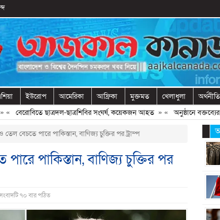
্দ
শিয়া
ইউরোপ
আমেরিকা
আফ্রিকা
মুক্তমত
খেলাধুলা
অর্থনীতি
«
বেরোবিতে ছাত্রদল-ছাত্রশিবির সংঘর্ষ, কয়েকজন আহত
» «
অনুষ্ঠানে বক্তব্যের আগ
আ
ল বেচতে পারে পাকিস্তান, বাণিজ্য চুক্তির পর ট্রাম্প
রে পাকিস্তান, বাণিজ্য চুক্তির পর
 সংবাদটি ৭০ বার পঠিত