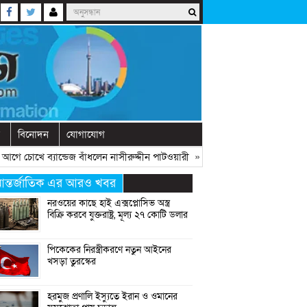
বিনোদন
যোগাযোগ
ে চোখে ব্যান্ডেজ বাঁধলেন নাসীরুদ্দীন পাটওয়ারী
» «
দেশে নতুন দলের আত্মপ্রকাশ, ন
ন্তর্জাতিক এর আরও খবর
নরওয়ের কাছে হাই এক্সপ্লোসিভ অস্ত্র
বিক্রি করবে যুক্তরাষ্ট্র, মূল্য ২৭ কোটি ডলার
পিকেকের নিরস্ত্রীকরণে নতুন আইনের
খসড়া তুরস্কের
হরমুজ প্রণালি ইস্যুতে ইরান ও ওমানের