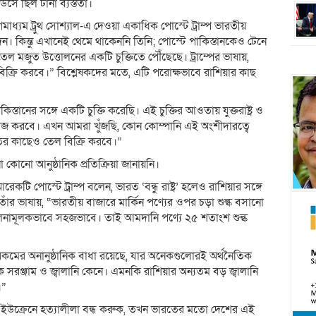
ে ছিল টানা ব্যস্ততা।
্যম ট্রুথ সোশ্যাল-এ দেওয়া একাধিক পোস্টে ট্রাম্প ভারতীয়
 কিন্তু এখানেই থেমে থাকেননি তিনি; পোস্টে পাকিস্তানকেও টেনে
াল তেল মজুত উত্তোলনের একটি চুক্তিতে পৌঁছেছে। ট্রাম্পের ভাষায়,
ক্রি করবে।” বিশ্লেষকদের মতে, এটি পরোক্ষভাবে রাশিয়ার কাছ
কিস্তানের সঙ্গে একটি চুক্তি করেছি। এই চুক্তির আওতায় যুক্তরাষ্ট্র ও
কাজ করবে। এখন আমরা খুঁজছি, কোন কোম্পানি এই অংশীদারত্বে
তের কাছেও তেল বিক্রি করবে।”
কোনো আনুষ্ঠানিক প্রতিক্রিয়া জানায়নি।
 পোস্টে ট্রাম্প বলেন, ভারত ‘বন্ধু রাষ্ট্র’ হলেও রাশিয়ার সঙ্গে
ধ। তাঁর ভাষায়, “ভারতীয় বাজারে মার্কিন পণ্যের ওপর চড়া শুল্ক বসানো
লনামূলকভাবে সহজভাবে। তাই আমদানি পণ্যে ২৫ শতাংশ শুল্ক
রকমের অনানুষ্ঠানিক বাধা রয়েছে, যার অনেকগুলোরই অর্থনৈতিক
 সরঞ্জাম ও জ্বালানি কেনে। এমনকি রাশিয়ার অন্যতম বড় জ্বালানি
।”
িয়া ইউক্রেনে হত্যালীলা বন্ধ করুক, তখন ভারতের মতো দেশের এই