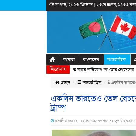
৭ই আগস্ট, ২০২৬ খ্রিস্টাব্দ
|
২৩শে শ্রাবণ, ১৪৩৩ বঙ্গাব
কানাডা
বাংলাদেশ
আন্তর্জাতিক
এ
শিরোনাম
ষ্ট্রীয় অনুষ্ঠানের প্রামাণ্যচিত্রে ইতিহাস বিকৃত করার অভিযোগ আখতার হোসেনের
» 
প্রচ্ছদ
আন্তর্জাতিক
একদিন ভারতেও তে
একদিন ভারতেও তেল বেচতে পা
ট্রাম্প
প্রকাশিত হয়েছে : ১২:৫৪:১৮,অপরাহ্ন ৩১ জুলাই ২০২৫ |