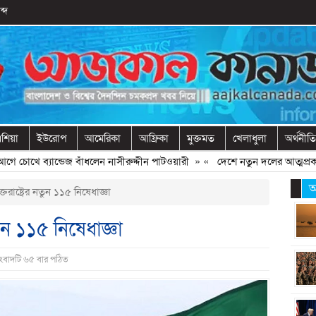
ব্দ
শিয়া
ইউরোপ
আমেরিকা
আফ্রিকা
মুক্তমত
খেলাধুলা
অর্থনীতি
চোখে ব্যান্ডেজ বাঁধলেন নাসীরুদ্দীন পাটওয়ারী
» «
দেশে নতুন দলের আত্মপ্রকাশ, নেত
আ
রাষ্ট্রের নতুন ১১৫ নিষেধাজ্ঞা
তুন ১১৫ নিষেধাজ্ঞা
ংবাদটি ৬৫ বার পঠিত