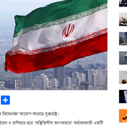
pp
ntFriendly
Copy
Share
Link
ষেধাজ্ঞা আরোপ করেছে যুক্তরাষ্ট্র।
য়, ইরান ও রাশিয়ার হয়ে ‘অস্থিতিশীল তৎপরতায়’ অর্থায়নকারী একটি