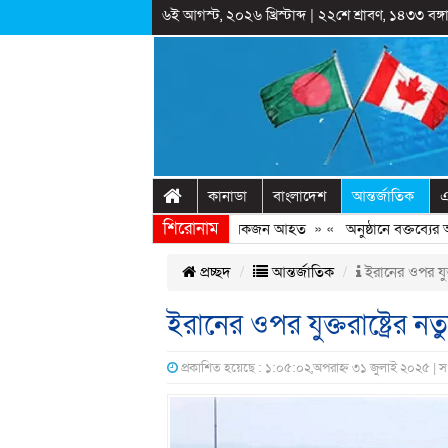
৬ই আগস্ট, ২০২৬ খ্রিস্টাব্দ
|
২২শে শ্রাবণ, ১৪৩৩ বঙ্গা
কানাডা
বাংলাদেশ
আন্তর্জাতিক
এ
শিরোনাম
েরোবিতে ছাত্রদল-ছাত্রশিবির সংঘর্ষ, কয়েকজন আহত
» «
অনুষ্ঠানে বক্তব্যের আগে 
প্রচ্ছদ
আন্তর্জাতিক
ইরানের ওপর যুক্ত
ইরানের ওপর যুক্তরাষ্ট্রের ন
প্রকাশিত হয়েছে : ১:০৫:০২,অপরাহ্ন ৩১ জুলাই ২০২৫ | স