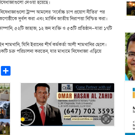
িষেধাজ্ঞাগুলো দেওয়া হয়েছে।
ই নিষেধাজ্ঞাগুলো ট্রাম্প আমলের ‘সর্বোচ্চ চাপ প্রয়োগ নীতির’ পর
োষ্ঠীকে দুর্বল করা এবং মার্কিন জাতীয় নিরাপত্তা নিশ্চিত করা।
পানি, ৫২টি জাহাজ, ১২ জন ব্যক্তি ও ৫৩টি প্রতিষ্ঠান—যারা ১৭টি
েইন শামখানি, যিনি ইরানের শীর্ষ কর্মকর্তা আলী শামখানির ছেলে।
ি চক্র পরিচালনা করতেন, যার মাধ্যমে নিষেধাজ্ঞা এড়িয়ে
pp
ntFriendly
Copy
Share
Link