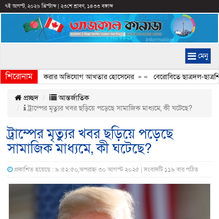
৭ই আগস্ট, ২০২৬ খ্রিস্টাব্দ
|
২৩শে শ্রাবণ, ১৪৩৩ বঙ্গাব্দ
মেনু
শিরোনাম
যচিত্রে ইতিহাস বিকৃত করার অভিযোগ আখতার হোসেনের
» «
বেরোবিতে ছাত্রদল-ছাত্রশি
প্রচ্ছদ
আন্তর্জাতিক
ট্রাম্পের মৃত্যুর খবর ছড়িয়ে পড়েছে সামাজিক মাধ্যমে, কী ঘটেছে?
ট্রাম্পের মৃত্যুর খবর ছড়িয়ে পড়েছে
সামাজিক মাধ্যমে, কী ঘটেছে?
প্রকাশিত হয়েছে : ৯:৫২:৫০,অপরাহ্ন ৩০ আগস্ট ২০২৫ | সংবাদটি ১১৯ বার পঠিত