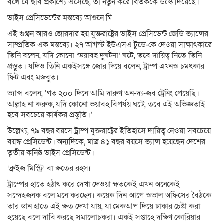
বলে যে ছবি প্রকাশ্যে এসেছে, তা নতুন করে বিতর্ককে উস্কে দিয়েছে।
ভাইস প্রেসিডেন্টের মন্তব্যে আগুনে ঘি
এই গুঞ্জন আরও জোরদার হয় যুক্তরাষ্ট্রের ভাইস প্রেসিডেন্ট জেডি ভ্যান্সের
সাম্প্রতিক এক মন্তব্যে। ২৭ আগস্ট ইউএসএ টুডে-কে দেওয়া সাক্ষাৎকারে
তিনি বলেন, যদি কোনো ‘ভয়াবহ দুর্ঘটনা’ ঘটে, তবে দায়িত্ব নিতে তিনি
প্রস্তুত। যদিও তিনি একইসঙ্গে জোর দিয়ে বলেন, ট্রাম্প এখনও চমৎকার
ফিট এবং মজবুত।
ভ্যান্স বলেন, ‘গত ২০০ দিনে আমি দারুণ অন-দ্য-জব ট্রেনিং পেয়েছি।
আল্লাহ না করুক, যদি কোনো ভয়াবহ বিপর্যয় ঘটে, তবে এই অভিজ্ঞতাই
হবে সবচেয়ে কার্যকর প্রস্তুতি।’
উল্লেখ্য, ৭৯ বছর বয়সে ট্রাম্প যুক্তরাষ্ট্রের ইতিহাসে দায়িত্ব নেওয়া সবচেয়ে
বয়স্ক প্রেসিডেন্ট। অন্যদিকে, মাত্র ৪১ বছর বয়সে ভ্যান্স হয়েছেন দেশের
তৃতীয় কনিষ্ঠ ভাইস প্রেসিডেন্ট।
‘ব্রুইজ মিস্ট্রি’ বা ক্ষতের রহস্য
ট্রাম্পের হাতে হঠাৎ করে দেখা দেওয়া ক্ষতকেই এখন অনেকেই
সন্দেহজনক বলে মনে করছেন। কয়েক দিন আগে ওভাল অফিসের বৈঠকে
তার ডান হাতে এই ক্ষত দেখা যায়, যা মেকআপ দিয়ে ঢাকার চেষ্টা করা
হয়েছে বলে দাবি করছে সমালোচকরা। একই সপ্তাহে দক্ষিণ কোরিয়ার