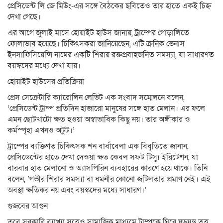
প্রেসিডেন্ট লি জে মিউং-এর সঙ্গে বৈঠকের ছবিতেও তার হাতে একই চিহ্ন
দেখা গেছে।
এর আগে জুলাই মাসে হোয়াইট হাউস জানায়, ট্রাম্পের গোড়ালিতে
ফোলাভাব হয়েছে। চিকিৎসকরা জানিয়েছেন, এটি ক্রনিক ভেনাস
ইনসাফিসিয়েন্সি নামের একটি শিরায় রক্তপ্রবাহজনিত সমস্যা, যা সাধারণত
বয়স্কদের মধ্যে দেখা যায়।
হোয়াইট হাউসের প্রতিক্রিয়া
প্রেস সেক্রেটারি ক্যারোলিন লেভিট এক সংবাদ সম্মেলনে বলেন,
‘প্রেসিডেন্ট ট্রাম্প প্রতিদিন হাজারো মানুষের সঙ্গে হাত মেলান। এর ফলে
এমন ছোটখাটো ক্ষত হওয়া অস্বাভাবিক কিছু নয়। তার অঙ্গীকার ও
কর্মস্পৃহা এখনও অটুট।’
ট্রাম্পের ব্যক্তিগত চিকিৎসক শন বার্বাবেলা এক বিবৃতিতে জানান,
প্রেসিডেন্টের হাতে দেখা দেওয়া ক্ষত কেবল সফট টিস্যু ইরিটেশন, যা
বারবার হাত মেলানো ও অ্যাসপিরিন ব্যবহারের কারণে হয়ে থাকে। তিনি
বলেন, ‘গভীর শিরার সমস্যা বা ধমনীর কোনো জটিলতার প্রমাণ নেই। এই
অবস্থা ক্ষতিকর নয় এবং বয়স্কদের মধ্যে সাধারণ।’
গুজবের আগুন
তবে সরকারি ব্যাখ্যা সত্ত্বেও সামাজিক মাধ্যমে ট্রাম্পকে ঘিরে ষড়যন্ত্র তত্ত্ব