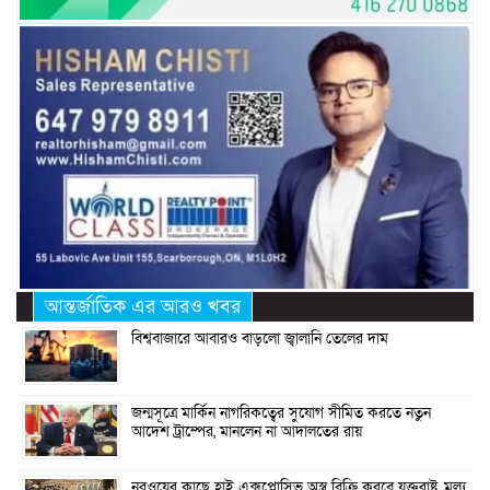
আন্তর্জাতিক এর আরও খবর
বিশ্ববাজারে আবারও বাড়লো জ্বালানি তেলের দাম
জন্মসূত্রে মার্কিন নাগরিকত্বের সুযোগ সীমিত করতে নতুন
আদেশ ট্রাম্পের, মানলেন না আদালতের রায়
নরওয়ের কাছে হাই এক্সপ্লোসিভ অস্ত্র বিক্রি করবে যুক্তরাষ্ট্র, মূল্য