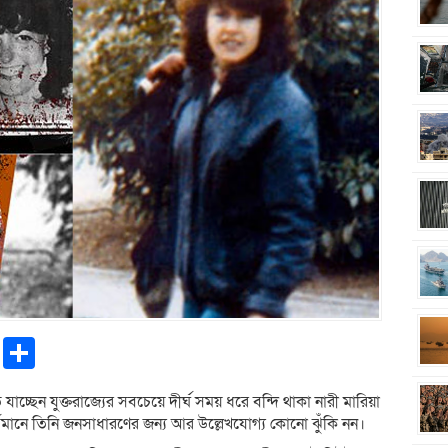
pp
ntFriendly
Copy
Share
Link
যাচ্ছেন যুক্তরাজ্যের সবচেয়ে দীর্ঘ সময় ধরে বন্দি থাকা নারী মারিয়া
তমানে তিনি জনসাধারণের জন্য আর উল্লেখযোগ্য কোনো ঝুঁকি নন।