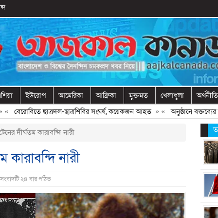
ব্দ
শিয়া
ইউরোপ
আমেরিকা
আফ্রিকা
মুক্তমত
খেলাধুলা
অর্থনীতি
বেরোবিতে ছাত্রদল-ছাত্রশিবির সংঘর্ষ, কয়েকজন আহত
» «
অনুষ্ঠানে বক্তব্যের আগে
আ
রিটেনের দীর্ঘতম কারাবন্দি নারী
ঘতম কারাবন্দি নারী
 সংবাদটি ২৪ বার পঠিত