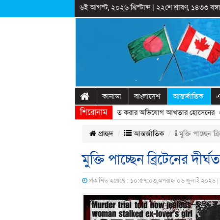
৬ই আগস্ট, ২০২৬ খ্রিস্টাব্দ
|
২২শে শ্রাবণ, ১৪৩৩ বঙ্গা
কানাডা
বাংলাদেশ
আন্তর্জাতিক
এ
শিরোনাম
্ট্রীয় অনুষ্ঠানের প্রামাণ্যচিত্রে ইতিহাস বিকৃত করার অভিযোগ আখতার হোসেনের
» «
প্রচ্ছদ
আন্তর্জাতিক
মুক্তি পাচ্ছেন ব্
মুক্তি পাচ্ছেন ব্রিটেনের দীর্
প্রকাশিত হয়েছে : ১০:৫৭:০৩,অপরাহ্ন ০৬ জুলাই ২০২৬ |