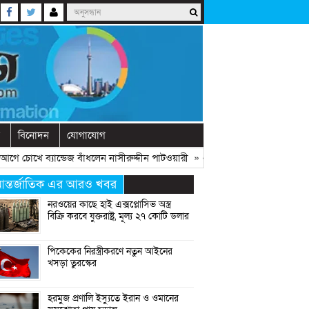
বিনোদন
যোগাযোগ
 চোখে ব্যান্ডেজ বাঁধলেন নাসীরুদ্দীন পাটওয়ারী
» «
দেশে নতুন দলের আত্মপ্রকাশ, নেত
ন্তর্জাতিক এর আরও খবর
নরওয়ের কাছে হাই এক্সপ্লোসিভ অস্ত্র
বিক্রি করবে যুক্তরাষ্ট্র, মূল্য ২৭ কোটি ডলার
পিকেকের নিরস্ত্রীকরণে নতুন আইনের
খসড়া তুরস্কের
হরমুজ প্রণালি ইস্যুতে ইরান ও ওমানের