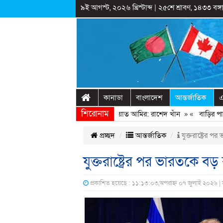
৯ই আগস্ট, ২০২৬ খ্রিস্টাব্দ
|
২৫শে শ্রাবণ, ১৪৩৩ বঙ্গা
কানাডা
বাংলাদেশ
আন্তর্জাতিক
এ
শিরোনাম
ত্থানের সঙ্গে প্রথম বেইমানি করেন জামায়াত আমির: রাশেদ খাঁন
» «
বাড়ির পাশের 
প্রচ্ছদ
আন্তর্জাতিক
যুক্তরাষ্ট্রের 
যুক্তরাষ্ট্রের পর ভারতকে বড়
প্রকাশিত হয়েছে : ১১:১৩:০৩,অপরাহ্ন ০৭ জুলাই ২০২৬ |