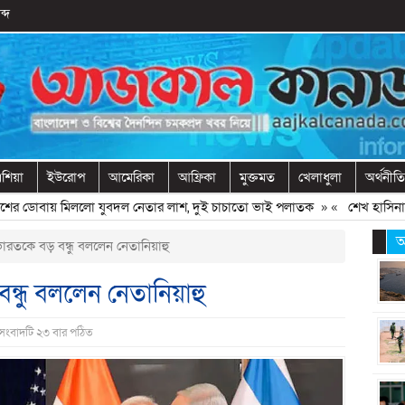
ব্দ
শিয়া
ইউরোপ
আমেরিকা
আফ্রিকা
মুক্তমত
খেলাধুলা
অর্থনীতি
ডোবায় মিললো যুবদল নেতার লাশ, দুই চাচাতো ভাই পলাতক
» «
শেখ হাসিনাকে ফির
আ
পর ভারতকে বড় বন্ধু বললেন নেতানিয়াহু
 বন্ধু বললেন নেতানিয়াহু
 সংবাদটি ২৩ বার পঠিত