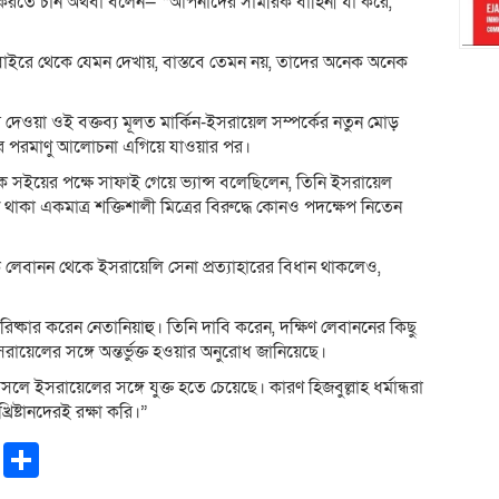
্তি করতে চান অথবা বলেন— “আপনাদের সামরিক বাহিনী যা করে,
ো বাইরে থেকে যেমন দেখায়, বাস্তবে তেমন নয়, তাদের অনেক অনেক
ের দেওয়া ওই বক্তব্য মূলত মার্কিন-ইসরায়েল সম্পর্কের নতুন মোড়
্ট্রের পরমাণু আলোচনা এগিয়ে যাওয়ার পর।
মারক সইয়ের পক্ষে সাফাই গেয়ে ভ্যান্স বলেছিলেন, তিনি ইসরায়েল
ট থাকা একমাত্র শক্তিশালী মিত্রের বিরুদ্ধে কোনও পদক্ষেপ নিতেন
কে লেবানন থেকে ইসরায়েলি সেনা প্রত্যাহারের বিধান থাকলেও,
ষ্কার করেন নেতানিয়াহু। তিনি দাবি করেন, দক্ষিণ লেবাননের কিছু
য ইসরায়েলের সঙ্গে অন্তর্ভুক্ত হওয়ার অনুরোধ জানিয়েছে।
আসলে ইসরায়েলের সঙ্গে যুক্ত হতে চেয়েছে। কারণ হিজবুল্লাহ ধর্মান্ধরা
ষ্টানদেরই রক্ষা করি।”
pp
ntFriendly
Copy
Share
Link