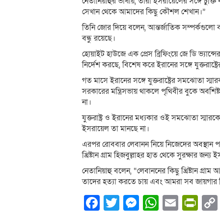
নেতানিয়াহুর ভাষায়, তারা ইসরায়েলের সঙ্গে চুক
সেখান থেকে আমাদের কিছু কৌশল শেখান।”
তিনি জোর দিয়ে বলেন, আন্তর্জাতিক সম্পর্কগুল
বন্ধু রয়েছে।
হোয়াইট হাউজে এক প্রেস ব্রিফিংয়ে জে ডি ভ্যান্স
নির্দেশ করছে, বিশেষ করে ইরানের সঙ্গে যুক্তরাষ
গত মাসে ইরানের সঙ্গে যুক্তরাষ্ট্রের সমঝোতা স্
সরকারের মন্ত্রিসভায় থাকলে পৃথিবীর বুকে অবশিষ্
না।
যুক্তরাষ্ট্র ও ইরানের মধ্যকার ওই সমঝোতা স্মার
ইসরায়েল তা মানছে না।
এরপর রোববার লেবানন নিয়ে নিজেদের অবস্থান পরি
খ্রিষ্টান গ্রাম হিজবুল্লাহর হাত থেকে সুরক্ষার জন্
নেতানিয়াহু বলেন, “লেবাননের কিছু খ্রিষ্টান গ্রাম 
তাদের হত্যা করতে চায় এবং আমরা সব জায়গার খ্রি
Facebook
Twitter
Messenger
WhatsA
Email
Pri