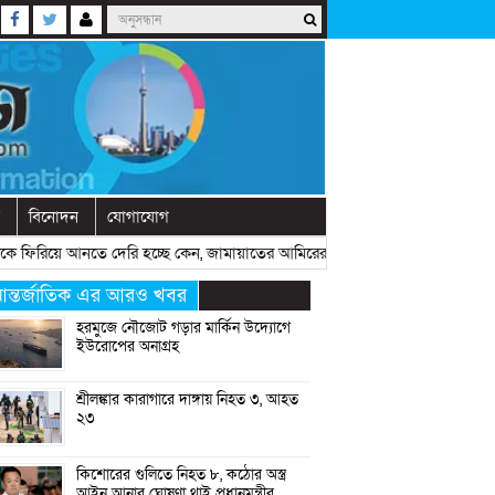
বিনোদন
যোগাযোগ
িয়ে আনতে দেরি হচ্ছে কেন, জামায়াতের আমিরের প্রশ্ন
» «
রাষ্ট্রীয় অনুষ্ঠানের প
ন্তর্জাতিক এর আরও খবর
হরমুজে নৌজোট গড়ার মার্কিন উদ্যোগে
ইউরোপের অনাগ্রহ
শ্রীলঙ্কার কারাগারে দাঙ্গায় নিহত ৩, আহত
২৩
কিশোরের গুলিতে নিহত ৮, কঠোর অস্ত্র
আইন আনার ঘোষণা থাই প্রধানমন্ত্রীর