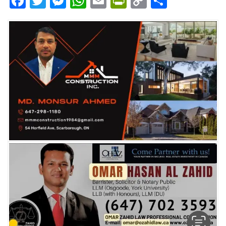
Facebook
Twitter
Messenger
WhatsApp
Email
PrintFriendly
Copy
Share
Link