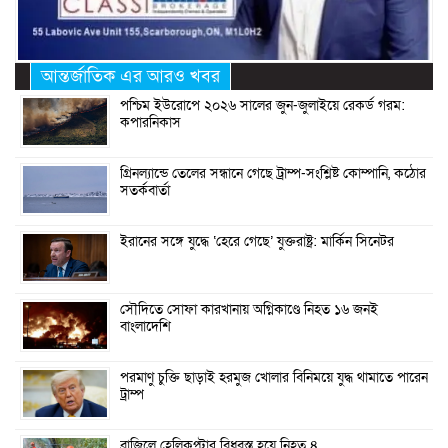
আন্তর্জাতিক এর আরও খবর
পশ্চিম ইউরোপে ২০২৬ সালের জুন-জুলাইয়ে রেকর্ড গরম:
কপারনিকাস
গ্রিনল্যান্ডে তেলের সন্ধানে গেছে ট্রাম্প-সংশ্লিষ্ট কোম্পানি, কঠোর
সতর্কবার্তা
ইরানের সঙ্গে যুদ্ধে ‘হেরে গেছে’ যুক্তরাষ্ট্র: মার্কিন সিনেটর
সৌদিতে সোফা কারখানায় অগ্নিকাণ্ডে নিহত ১৬ জনই
বাংলাদেশি
পরমাণু চুক্তি ছাড়াই হরমুজ খোলার বিনিময়ে যুদ্ধ থামাতে পারেন
ট্রাম্প
ব্রাজিলে হেলিকপ্টার বিধ্বস্ত হয়ে নিহত ৪