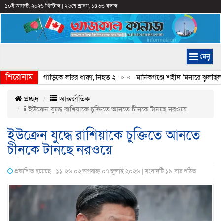
১০ই আগস্ট, ২০২৬ খ্রিস্টাব্দ
|
২৬শে শ্রাবণ, ১৪৩৩ বঙ্গাব্দ
মেনু
শিরোনাম
মনে থাকা চার গাড়িকে লরির ধাক্কা, নিহত ২
» «
মানিকগঞ্জে শহীদ মিনারে ঝুলছিল 
প্রচ্ছদ
আন্তর্জাতিক
ইউক্রেন যুদ্ধে রাশিয়াকে চুক্তিতে আনতে চীনকে টানছে নরওয়ে
ইউক্রেন যুদ্ধে রাশিয়াকে চুক্তিতে আনতে
চীনকে টানছে নরওয়ে
প্রকাশিত হয়েছে : ১১:২৬:০২,অপরাহ্ন ০৭ জুলাই ২০২৬ | সংবাদটি ১৯ বার পঠিত