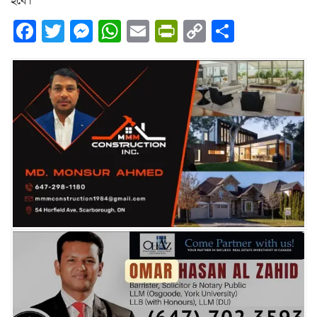
হবে।
Facebook
Twitter
Messenger
WhatsApp
Email
PrintFriendly
Copy
Share
Link