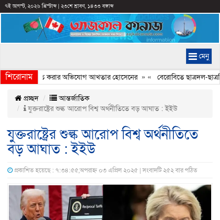
৭ই আগস্ট, ২০২৬ খ্রিস্টাব্দ
|
২৩শে শ্রাবণ, ১৪৩৩ বঙ্গাব্দ
মেনু
শিরোনাম
্যচিত্রে ইতিহাস বিকৃত করার অভিযোগ আখতার হোসেনের
» «
বেরোবিতে ছাত্রদল-ছাত্রশি
প্রচ্ছদ
আন্তর্জাতিক
যুক্তরাষ্ট্রের শুল্ক আরোপ বিশ্ব অর্থনীতিতে বড় আঘাত : ইইউ
যুক্তরাষ্ট্রের শুল্ক আরোপ বিশ্ব অর্থনীতিতে
বড় আঘাত : ইইউ
প্রকাশিত হয়েছে : ৭:৩৪:৫৫,অপরাহ্ন ০৩ এপ্রিল ২০২৫ | সংবাদটি ২৫২ বার পঠিত