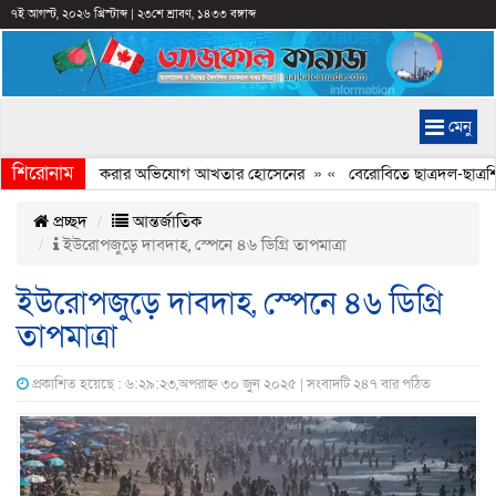
৭ই আগস্ট, ২০২৬ খ্রিস্টাব্দ
|
২৩শে শ্রাবণ, ১৪৩৩ বঙ্গাব্দ
মেনু
শিরোনাম
চিত্রে ইতিহাস বিকৃত করার অভিযোগ আখতার হোসেনের
» «
বেরোবিতে ছাত্রদল-ছাত্রশিব
প্রচ্ছদ
আন্তর্জাতিক
ইউরোপজুড়ে দাবদাহ, স্পেনে ৪৬ ডিগ্রি তাপমাত্রা
ইউরোপজুড়ে দাবদাহ, স্পেনে ৪৬ ডিগ্রি
তাপমাত্রা
প্রকাশিত হয়েছে : ৬:২৯:২৩,অপরাহ্ন ৩০ জুন ২০২৫ | সংবাদটি ২৪৭ বার পঠিত